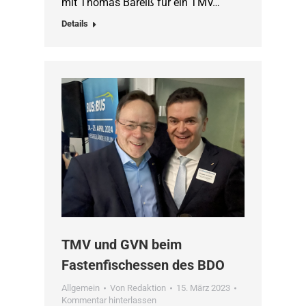
mit Thomas Bareiß für ein TMV…
Details
TMV und GVN beim
Fastenfischessen des BDO
Allgemein
Von
Redaktion
15. März 2023
Kommentar hinterlassen