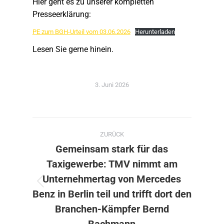
Hier geht es zu unserer kompletten
Presseerklärung:
PE zum BGH-Urteil vom 03.06.2026
Herunterladen
Lesen Sie gerne hinein.
3. Juni 2026
Kommentarnavigation
ZURÜCK
Gemeinsam stark für das
Taxigewerbe: TMV nimmt am
Unternehmertag von Mercedes
Vorheriger
Benz in Berlin teil und trifft dort den
Beitrag:
Branchen-Kämpfer Bernd