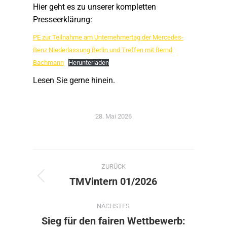
Hier geht es zu unserer kompletten
Presseerklärung:
PE zur Teilnahme am Unternehmertag der Mercedes-
Benz Niederlassung Berlin und Treffen mit Bernd
Bachmann
Herunterladen
Lesen Sie gerne hinein.
28. Mai 2026
Kommentarnavigation
ZURÜCK
TMVintern 01/2026
Vorheriger
Beitrag:
NÄCHSTES
Sieg für den fairen Wettbewerb: