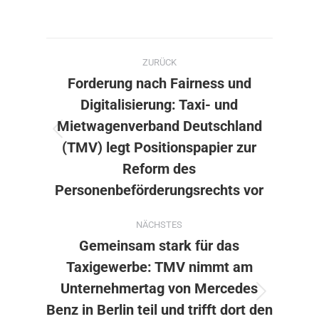
Kommentarnavigation
ZURÜCK
Forderung nach Fairness und
Digitalisierung: Taxi- und
Mietwagenverband Deutschland
Vorheriger
(TMV) legt Positionspapier zur
Beitrag:
Reform des
Personenbeförderungsrechts vor
NÄCHSTES
Gemeinsam stark für das
Taxigewerbe: TMV nimmt am
Unternehmertag von Mercedes
Nächster
Benz in Berlin teil und trifft dort den
Beitrag: