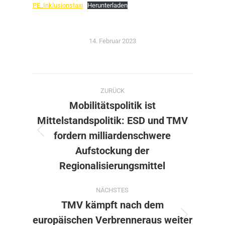
PE_Inklusionstaxi
Herunterladen
14. Februar 2023
Kommentarnavigation
ZURÜCK
Mobilitätspolitik ist
Mittelstandspolitik: ESD und TMV
fordern milliardenschwere
Vorheriger
Beitrag:
Aufstockung der
Regionalisierungsmittel
NÄCHSTES
TMV kämpft nach dem
europäischen Verbrenneraus weiter
Nächster