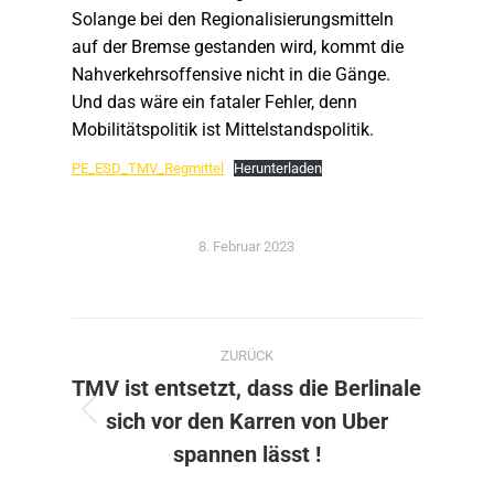
Solange bei den Regionalisierungsmitteln
auf der Bremse gestanden wird, kommt die
Nahverkehrsoffensive nicht in die Gänge.
Und das wäre ein fataler Fehler, denn
Mobilitätspolitik ist Mittelstandspolitik.
PE_ESD_TMV_Regmittel
Herunterladen
8. Februar 2023
Kommentarnavigation
ZURÜCK
TMV ist entsetzt, dass die Berlinale
sich vor den Karren von Uber
Vorheriger
Beitrag:
spannen lässt !