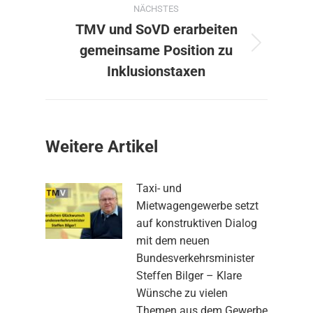
NÄCHSTES
TMV und SoVD erarbeiten
gemeinsame Position zu
Nächster
Beitrag:
Inklusionstaxen
Weitere Artikel
Taxi- und
Mietwagengewerbe setzt
auf konstruktiven Dialog
mit dem neuen
Bundesverkehrsminister
Steffen Bilger – Klare
Wünsche zu vielen
Themen aus dem Gewerbe