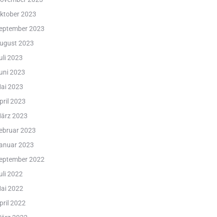
ktober 2023
eptember 2023
ugust 2023
uli 2023
uni 2023
ai 2023
pril 2023
ärz 2023
ebruar 2023
anuar 2023
eptember 2022
uli 2022
ai 2022
pril 2022