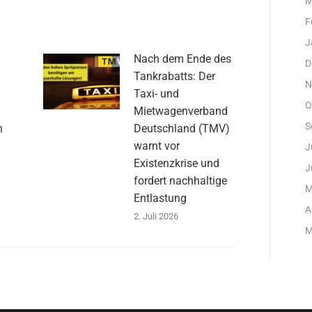
M
F
J
Nach dem Ende des
D
Tankrabatts: Der
N
Taxi- und
O
:
Mietwagenverband
S
n
Deutschland (TMV)
warnt vor
J
Existenzkrise und
J
fordert nachhaltige
M
Entlastung
A
2. Juli 2026
M