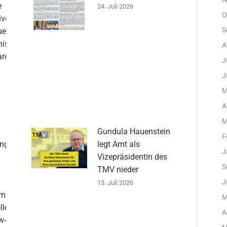
e
24. Juli 2026
O
iven
S
uen
ister
A
are
J
J
M
A
M
Gundula Hauenstein
F
ungen
legt Amt als
J
d
Vizepräsidentin des
S
TMV nieder
J
13. Juli 2026
emse
M
llen
A
w-