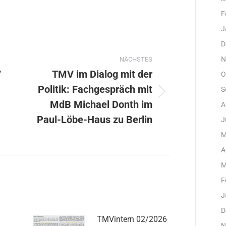
F
J
ation
D
N
NÄCHSTES
V
TMV im Dialog mit der
O
Politik: Fachgespräch mit
S
Nächster
MdB Michael Donth im
A
Beitrag:
Paul-Löbe-Haus zu Berlin
J
M
A
M
F
J
D
TMVintern 02/2026
N