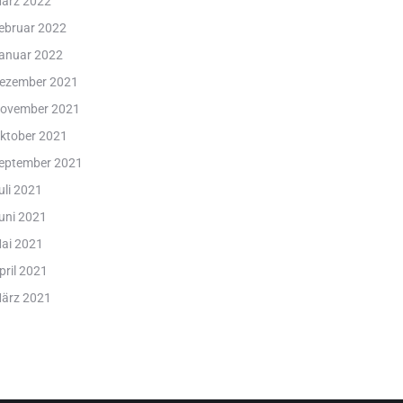
ärz 2022
ebruar 2022
anuar 2022
ezember 2021
ovember 2021
ktober 2021
eptember 2021
uli 2021
uni 2021
ai 2021
pril 2021
ärz 2021