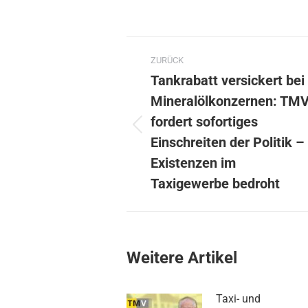
Kommentarnavig
ZURÜCK
Tankrabatt versickert bei
Mineralölkonzernen: TM
fordert sofortiges
Vorheriger
Einschreiten der Politik –
Beitrag:
Existenzen im
Taxigewerbe bedroht
Weitere Artikel
Taxi- und