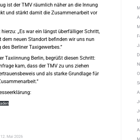
ug ist der TMV räumlich näher an die Innung
M
ckt und stärkt damit die Zusammenarbeit vor
A
M
ierzu: „Es war ein längst überfälliger Schritt,
F
Mit dem neuen Standort befinden wir uns nun
J
 des Berliner Taxigewerbes.“
D
r Taxiinnung Berlin, begrüßt diesen Schritt:
N
 Anfrage kam, dass der TMV zu uns ziehen
ertrauensbeweis und als starke Grundlage für
O
 Zusammenarbeit.“
S
resseerklärung:
A
J
laden
J
M
A
12. Mai 2026
M