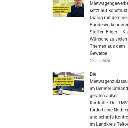
Mietwagengewerb
setzt auf konstrukt
Dialog mit dem ne
Bundesverkehrsmin
Steffen Bilger – Kl
Wünsche zu vielen
Themen aus dem
Gewerbe
29. Juli 2026
Die
Mietwagenzulass
im Berliner Umlan
geraten außer
Kontrolle: Der TMV
fordert eine Notbr
und scharfe Kontro
im Landkreis Telto