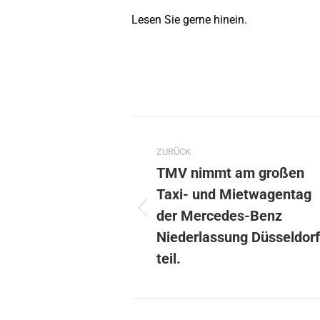
Lesen Sie gerne hinein.
Kommentarnavig
ZURÜCK
TMV nimmt am großen
Taxi- und Mietwagentag
der Mercedes-Benz
Vorheriger
Beitrag:
Niederlassung Düsseldor
teil.