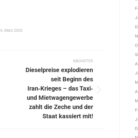
F
J
D
6. März 2026
N
O
ation
S
NÄCHSTES
A
Dieselpreise explodieren
J
seit Beginn des
M
Iran‑Krieges – das Taxi‑
A
Nächster
und Mietwagengewerbe
Beitrag:
M
f
zahlt die Zeche und der
F
Staat kassiert mit!
J
D
N