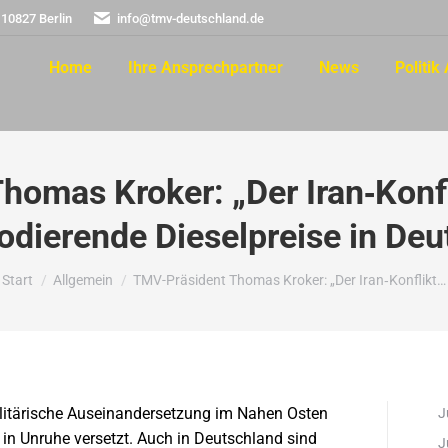
 10827 Berlin
info@tmv-deutschland.de
Home
Ihre Ansprechpartner
News
Politik 
omas Kroker: „Der Iran‑Konfli
odierende Dieselpreise in Deu
Sie befinden sich hier:
Start
Allgemein
TMV-Präsident Thomas Kroker: „Der Iran‑Konflikt…
ilitärische Auseinandersetzung im Nahen Osten
J
 in Unruhe versetzt. Auch in Deutschland sind
J