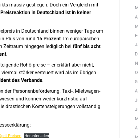
flikts massiv gestiegen. Doch ein Vergleich mit
M
 Preisreaktion in Deutschland ist in keiner
A
M
ieselpreis in Deutschland binnen weniger Tage um
F
in Plus von rund
15 Prozent
. Im europäischen
J
en Zeitraum hingegen lediglich bei
fünf bis acht
ent
.
D
N
teigende Rohölpreise – er erklärt aber nicht,
 viermal stärker verteuert wird als im übrigen
O
ident des Verbands
.
S
n der Personenbeförderung. Taxi‑, Mietwagen‑
A
wiesen und können weder kurzfristig auf
J
die drastischen Kostensteigerungen vollständig
J
M
resseerklärung:
A
Sprit-Preisen
Herunterladen
M