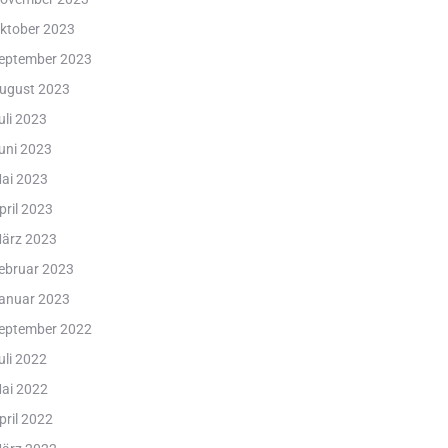
ktober 2023
eptember 2023
ugust 2023
uli 2023
uni 2023
ai 2023
pril 2023
ärz 2023
ebruar 2023
anuar 2023
eptember 2022
uli 2022
ai 2022
pril 2022