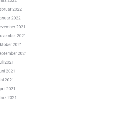
ärz 2022
ebruar 2022
anuar 2022
ezember 2021
ovember 2021
ktober 2021
eptember 2021
uli 2021
uni 2021
ai 2021
pril 2021
ärz 2021