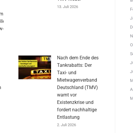
M
13. Juli 2026
F
emse
J
llen
D
w-
N
O
S
Nach dem Ende des
J
Tankrabatts: Der
J
Taxi- und
:
Mietwagenverband
M
n
Deutschland (TMV)
A
warnt vor
M
Existenzkrise und
fordert nachhaltige
Entlastung
2. Juli 2026