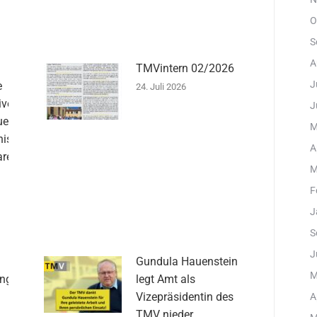
O
S
A
TMVintern 02/2026
J
e
24. Juli 2026
iven
J
uen
M
ister
A
are
M
F
J
S
J
Gundula Hauenstein
M
ungen
legt Amt als
d
Vizepräsidentin des
A
TMV nieder