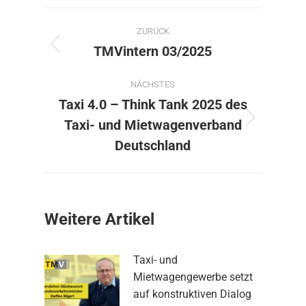
Kommentarnavigation
ZURÜCK
TMVintern 03/2025
Vorheriger
Beitrag:
NÄCHSTES
Taxi 4.0 – Think Tank 2025 des
Taxi- und Mietwagenverband
Nächster
Beitrag:
Deutschland
Weitere Artikel
Taxi- und
Mietwagengewerbe setzt
auf konstruktiven Dialog