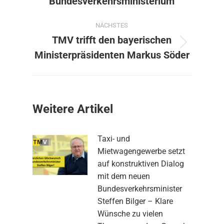
Bundesverkehrsministerium
NÄCHSTES
TMV trifft den bayerischen
Nächster
Ministerpräsidenten Markus Söder
Beitrag:
Weitere Artikel
Taxi- und
Mietwagengewerbe setzt
auf konstruktiven Dialog
mit dem neuen
Bundesverkehrsminister
Steffen Bilger – Klare
Wünsche zu vielen