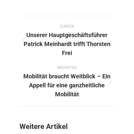
Kommentarnavigation
ZURÜCK
Unserer Hauptgeschäftsführer
Patrick Meinhardt trifft Thorsten
Vorheriger
Beitrag:
Frei
NÄCHSTES
Mobilität braucht Weitblick – Ein
Appell für eine ganzheitliche
Nächster
Beitrag:
Mobilität
Weitere Artikel