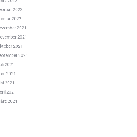
ärz 2022
ebruar 2022
anuar 2022
ezember 2021
ovember 2021
ktober 2021
eptember 2021
uli 2021
uni 2021
ai 2021
pril 2021
ärz 2021