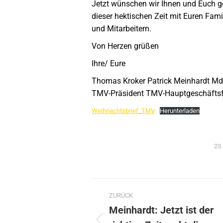
Jetzt wünschen wir Ihnen und Euch g
dieser hektischen Zeit mit Euren Fam
und Mitarbeitern.
Von Herzen grüßen
Ihre/ Eure
Thomas Kroker Patrick Meinhardt Md
TMV-Präsident TMV-Hauptgeschäftsf
Weihnachtsbrief_TMV
Herunterladen
23
Kommentarnavig
ZURÜCK
Meinhardt: Jetzt ist der