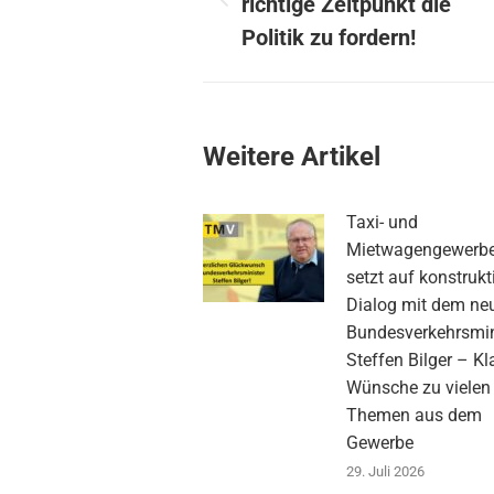
richtige Zeitpunkt die
Vorheriger
Beitrag:
Politik zu fordern!
Weitere Artikel
Taxi- und
Mietwagengewerb
setzt auf konstrukt
Dialog mit dem ne
Bundesverkehrsmin
Steffen Bilger – Kl
Wünsche zu vielen
Themen aus dem
Gewerbe
29. Juli 2026