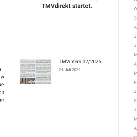
Nächster
TMVdirekt startet.
Beitrag:
O
S
A
J
J
M
TMVintern 02/2026
A
e
24. Juli 2026
M
iven
F
uen
J
ister
are
S
J
M
A