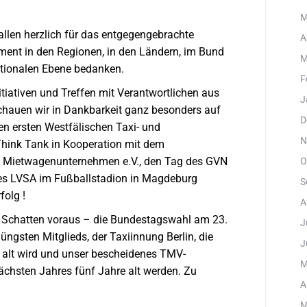
M
llen herzlich für das entgegengebrachte
A
ent in den Regionen, in den Ländern, im Bund
M
ationalen Ebene bedanken.
F
nitiativen und Treffen mit Verantwortlichen aus
J
 schauen wir in Dankbarkeit ganz besonders auf
D
en ersten Westfälischen Taxi- und
N
hink Tank in Kooperation mit dem
d Mietwagenunternehmen e.V., den Tag des GVN
O
es LVSA im Fußballstadion in Magdeburg
S
folg !
A
 Schatten voraus – die Bundestagswahl am 23.
J
ngsten Mitglieds, der Taxiinnung Berlin, die
J
 alt wird und unser bescheidenes TMV-
M
ächsten Jahres fünf Jahre alt werden. Zu
A
M