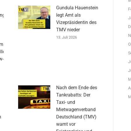
M
Gundula Hauenstein
F
ungen
legt Amt als
J
d
Vizepräsidentin des
D
TMV nieder
N
13. Juli 2026
emse
O
llen
S
w-
J
J
M
Nach dem Ende des
A
Tankrabatts: Der
M
Taxi- und
:
Mietwagenverband
n
Deutschland (TMV)
warnt vor