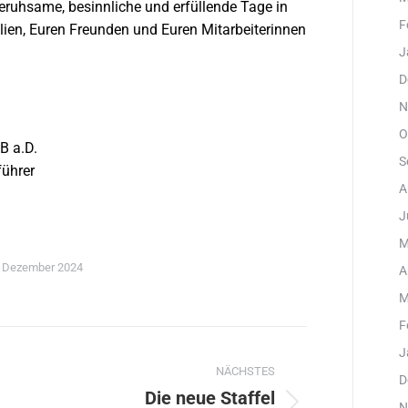
eruhsame, besinnliche und erfüllende Tage in
F
ilien, Euren Freunden und Euren Mitarbeiterinnen
J
D
N
O
B a.D.
S
ührer
A
J
M
. Dezember 2024
A
M
F
ation
J
NÄCHSTES
D
Die neue Staffel
N