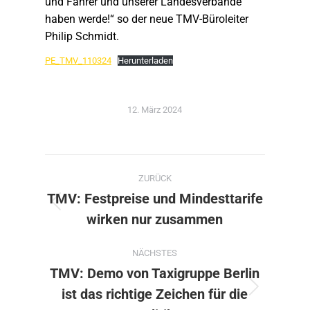
und Fahrer und unserer Landesverbände
haben werde!“ so der neue TMV-Büroleiter
Philip Schmidt.
PE_TMV_110324
Herunterladen
12. März 2024
Kommentarnavigation
ZURÜCK
TMV: Festpreise und Mindesttarife
Vorheriger
wirken nur zusammen
Beitrag:
NÄCHSTES
TMV: Demo von Taxigruppe Berlin
ist das richtige Zeichen für die
Nächster