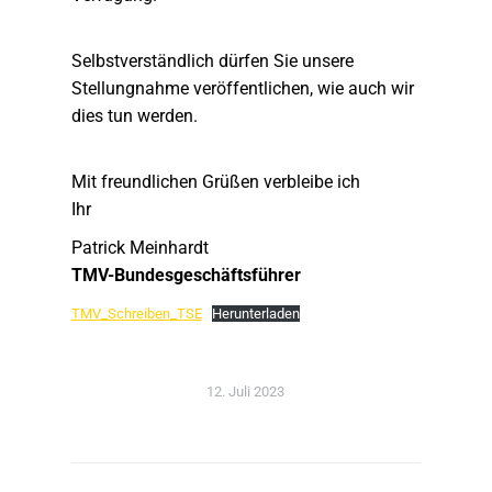
Selbstverständlich dürfen Sie unsere
Stellungnahme veröffentlichen, wie auch wir
dies tun werden.
Mit freundlichen Grüßen verbleibe ich
Ihr
Patrick Meinhardt
TMV-Bundesgeschäftsführer
TMV_Schreiben_TSE
Herunterladen
12. Juli 2023
Kommentarnavigation