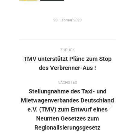
28. Februar 2023
Kommentarnavigation
ZURÜCK
TMV unterstützt Pläne zum Stop
Vorheriger
des Verbrenner-Aus !
Beitrag:
NÄCHSTES
Stellungnahme des Taxi- und
Mietwagenverbandes Deutschland
e.V. (TMV) zum Entwurf eines
Nächster
Beitrag:
Neunten Gesetzes zum
Regionalisierungsgesetz