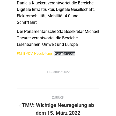
Daniela Kluckert verantwortet die Bereiche
Digitale Infrastruktur, Digitale Gesellschaft,
Elektromobilität, Mobilität 4.0 und
Schifffahrt
Der Parlamentarische Staatssekretär Michael
Theurer verantwortet die Bereiche
Eisenbahnen, Umwelt und Europa
PM_BMDV_Hausleitung
Herunterladen
11. Januar 2022
Kommentarnavigation
ZURÜCK
TMV: Wichtige Neuregelung ab
Vorheriger
dem 15. März 2022
Beitrag: