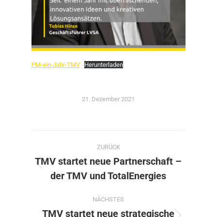
PM-ein-Jahr-TMV
Herunterladen
21. Dezember 2021
Kommentarnavigation
ZURÜCK
TMV startet neue Partnerschaft –
Vorheriger
der TMV und TotalEnergies
Beitrag:
NÄCHSTES
TMV startet neue strategische