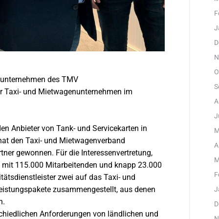
F
J
D
N
O
edsunternehmen des TMV
S
für Taxi- und Mietwagenunternehmen im
A
J
den Anbieter von Tank- und Servicekarten in
M
 hat den Taxi- und Mietwagenverband
A
tner gewonnen. Für die Interessenvertretung,
M
n mit 115.000 Mitarbeitenden und knapp 23.000
F
ätsdienstleister zwei auf das Taxi- und
eistungspakete zusammengestellt, aus denen
J
n.
D
schiedlichen Anforderungen von ländlichen und
N