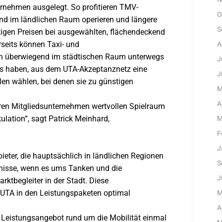
rnehmen ausgelegt. So profitieren TMV-
O
nd im ländlichen Raum operieren und längere
S
tigen Preisen bei ausgewählten, flächendeckend
rseits können Taxi- und
A
n überwiegend im städtischen Raum unterwegs
J
ius haben, aus dem UTA-Akzeptanznetz eine
J
len wählen, bei denen sie zu günstigen
M
A
eren Mitgliedsunternehmen wertvollen Spielraum
ulation“, sagt Patrick Meinhard,
M
F
J
ter, die hauptsächlich in ländlichen Regionen
S
nisse, wenn es ums Tanken und die
J
rktbegleiter in der Stadt. Diese
 UTA in den Leistungspaketen optimal
M
A
Leistungsangebot rund um die Mobilität einmal