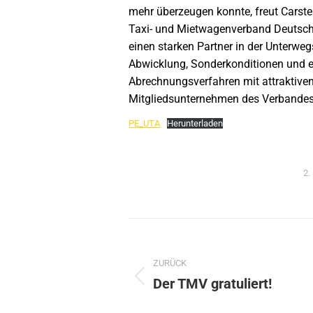
mehr überzeugen konnte, freut Carste
Taxi- und Mietwagenverband Deutschl
einen starken Partner in der Unterweg
Abwicklung, Sonderkonditionen und ei
Abrechnungsverfahren mit attraktiven 
Mitgliedsunternehmen des Verbandes
PE_UTA
Herunterladen
2.
Kommentarnavig
ZURÜCK
Der TMV gratuliert!
Vorheriger
Beitrag: