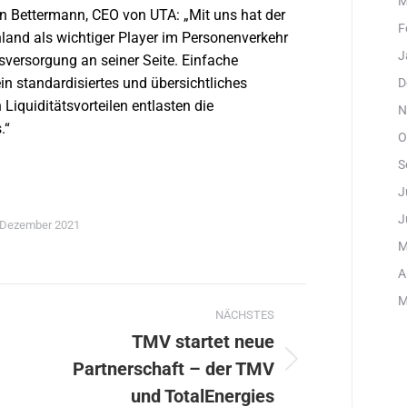
M
n Bettermann, CEO von UTA: „Mit uns hat der
F
and als wichtiger Player im Personenverkehr
J
sversorgung an seiner Seite. Einfache
n standardisiertes und übersichtliches
D
Liquiditätsvorteilen entlasten die
N
.“
O
S
J
J
 Dezember 2021
M
A
ation
M
NÄCHSTES
TMV startet neue
Partnerschaft – der TMV
Nächster
Beitrag:
und TotalEnergies