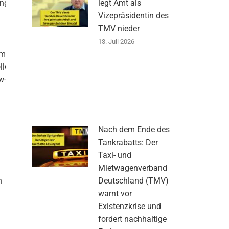
ungen
legt Amt als
d
Vizepräsidentin des
TMV nieder
13. Juli 2026
emse
llen
w-
Nach dem Ende des
Tankrabatts: Der
Taxi- und
:
Mietwagenverband
n
Deutschland (TMV)
warnt vor
Existenzkrise und
fordert nachhaltige