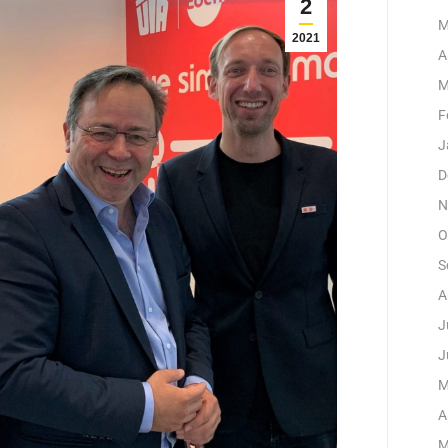
2
M
2021
A
M
F
J
D
N
O
S
A
J
J
M
A
M