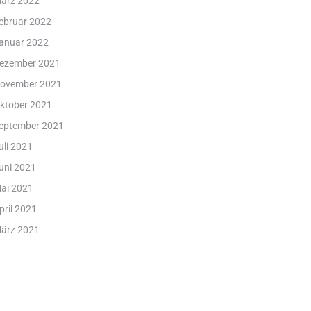
ärz 2022
ebruar 2022
anuar 2022
ezember 2021
ovember 2021
ktober 2021
eptember 2021
uli 2021
uni 2021
ai 2021
pril 2021
ärz 2021