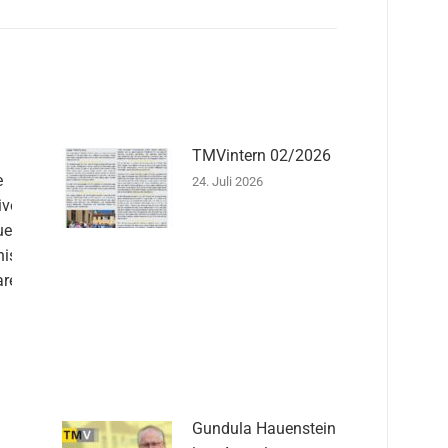
TMVintern 02/2026
e
24. Juli 2026
iven
uen
ister
are
Gundula Hauenstein