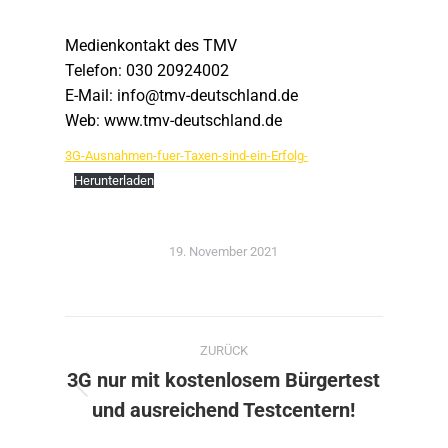
Medienkontakt des TMV
Telefon: 030 20924002
E-Mail: info@tmv-deutschland.de
Web: www.tmv-deutschland.de
3G-Ausnahmen-fuer-Taxen-sind-ein-Erfolg-
Herunterladen
19. November 2021
Kommentarnavigation
ZURÜCK
3G nur mit kostenlosem Bürgertest
Vorheriger
und ausreichend Testcentern!
Beitrag: