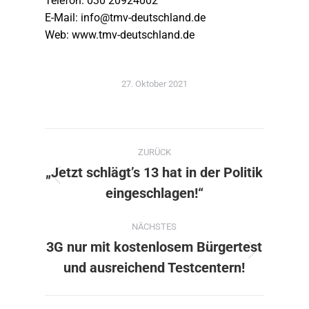
Telefon: 030 20924002
E-Mail: info@tmv-deutschland.de
Web: www.tmv-deutschland.de
27. Oktober 2021
Kommentarnavigation
ZURÜCK
„Jetzt schlägt’s 13 hat in der Politik
Vorheriger
eingeschlagen!“
Beitrag:
NÄCHSTES
3G nur mit kostenlosem Bürgertest
Nächster
und ausreichend Testcentern!
Beitrag: