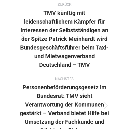
Kommentarnavigation
ZURÜCK
TMV künftig mit
leidenschaftlichem Kämpfer für
Interessen der Selbstständigen an
der Spitze Patrick Meinhardt wird
Vorheriger
Beitrag:
Bundesgeschäftsführer beim Taxi-
und Mietwagenverband
Deutschland – TMV
NÄCHSTES
Personenbeförderungsgesetz im
Bundesrat: TMV sieht
Verantwortung der Kommunen
Nächster
gestärkt – Verband bietet Hilfe bei
Beitrag:
Umsetzung der Fachkunde und