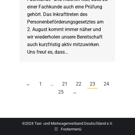
einer Fachkunde auch eine Prüfung
gehört. Das Inkrafttreten des
Personenbeförderungsgesetztes am
2. August kommt immer näher und
wir wiederholen unsere Bereitschaft
auch kurzfristig aktiv mitzuwirken.
Uns freut es, dass…
←
1
…
21
22
23
24
25
→
©2024 Taxi- und Mietwagenverband Deutschland e.V.
Footermenü