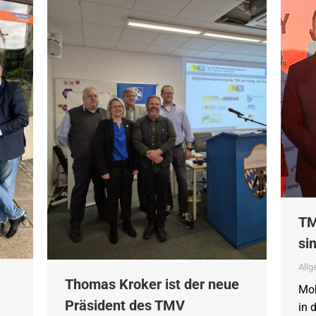
TM
si
All
Thomas Kroker ist der neue
Mob
Präsident des TMV
in