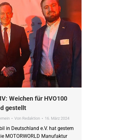
V: Weichen für HVO100
nd gestellt
gemein
Von
Redaktion
16. März 2024
il in Deutschland e.V. hat gestern
 die MOTORWORLD Manufaktur