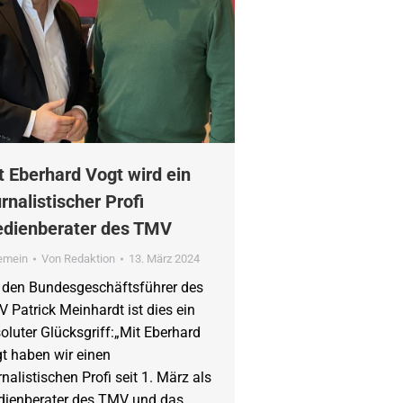
t Eberhard Vogt wird ein
urnalistischer Profi
dienberater des TMV
gemein
Von
Redaktion
13. März 2024
 den Bundesgeschäftsführer des
 Patrick Meinhardt ist dies ein
oluter Glücksgriff:„Mit Eberhard
t haben wir einen
rnalistischen Profi seit 1. März als
ienberater des TMV und das