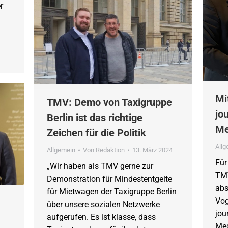
r
Mi
TMV: Demo von Taxigruppe
jo
Berlin ist das richtige
Me
Zeichen für die Politik
All
Allgemein
Von
Redaktion
13. März 2024
Für
„Wir haben als TMV gerne zur
TMV
Demonstration für Mindestentgelte
abs
für Mietwagen der Taxigruppe Berlin
Vog
über unsere sozialen Netzwerke
jou
aufgerufen. Es ist klasse, dass
Med