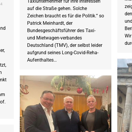
Taxiunternehmer für ihre Interessen
24
zei
auf die Straße gehen. Solche
den
Zeichen braucht es für die Politik.“ so
und
Patrick Meinhardt, der
und
Ber
Bundesgeschäftsführer des Taxi-
Wir
und Mietwagen-verbandes
du
Deutschland (TMV), der selbst leider
er,
aufgrund seines Long-Covid-Reha-
Aufenthaltes…
zt,
n
nkt
eam
of.