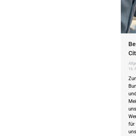
Be
Ci
All
16. 
Zum
Bun
und
Mei
uns
Wer
für
uns