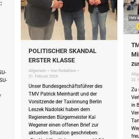
:
TM
POLITISCHER SKANDAL
Mi
ERSTER KLASSE
zu
Allgemein
Von
Redaktion
SU-
All
21. Februar 2024
22. 
CSU-
Unser Bundesgeschäftsführer des
Zu 
TMV Patrick Meinhardt und der
r
Ver
Vorsitzende der Taxiinnung Berlin
in 
Leszek Nadolski haben dem
Ver
Regierenden Bürgermeister Kai
Tar
Wegener einen offenen Brief zur
Weg
aktuellen Situation geschrieben:
fre