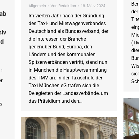
Ber
Allgemein
Von
Redaktion
18. März 2024
der
 ab
Im vierten Jahr nach der Gründung
Tit
des Taxi- und Mietwagenverbandes
ein
Deutschland als Bundesverband, der
siv
Mie
die Interessen der Branche
nd
(TM
gegenüber Bund, Europa, den
die
Ländern und den kommunalen
Bun
Spitzenverbänden vertritt, stand nun
Wis
in München die Hauptversammlung
24
sic
des TMV an. In der Taxischule der
er
Sch
Taxi München eG trafen sich die
Delegierten der Landesverbände, um
das Präsidium und den…
s