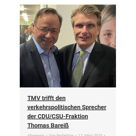
TMV trifft den
verkehrspolitischen Sprecher
der CDU/CSU-Fraktion
Thomas Bareiß
Allgemein
Von
Redaktion
17. März 2023