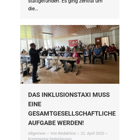
stattgefunden. Es ging zentral um
die…
DAS INKLUSIONSTAXI MUSS
EINE
GESAMTGESELLSCHAFTLICHE
AUFGABE WERDEN!
Allgemein
Von
Redaktion
22. April 2023
Kommentar hinterlassen