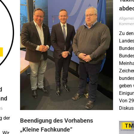
abde
Allgeme
Komment
Zu den
Landes
Bundes
Bundes
Meinha
Zeiche
bundes
geben 
d
Einigun
and
Von 29 
Diskus
26
g der
Beendigung des Vorhabens
„Kleine Fachkunde“
. Wir