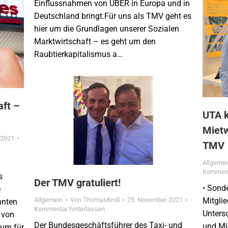
Einflussnahmen von UBER in Europa und in
Deutschland bringt.Für uns als TMV geht es
hier um die Grundlagen unserer Sozialen
Marktwirtschaft – es geht um den
Raubtierkapitalismus a…
aft –
UTA k
Miet
 2021
TMV
Allgeme
Komment
s
Der TMV gratuliert!
• Sonde
e
Allgemein
Von
ThomasKroll
25. November 2021
Mitgli
nnten
Kommentar hinterlassen
Unters
d von
Der Bundesgeschäftsführer des Taxi- und
und Mi
rum für