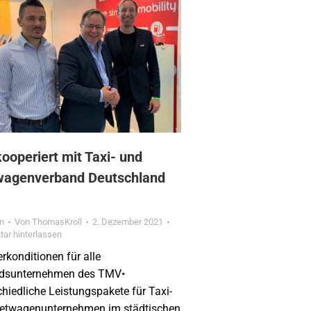
ooperiert mit Taxi- und
wagenverband Deutschland
in
Von
ThomasKroll
2. Dezember 2021
ar hinterlassen
rkonditionen für alle
edsunternehmen des TMV•
chiedliche Leistungspakete für Taxi-
etwagenunternehmen im städtischen