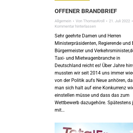
OFFENER BRANDBRIEF
Allgemein
Von
ThomasKroll
21. Juli 2022
Kommentar hinterlassen
Sehr geehrte Damen und Herren
Ministerpräsidenten, Regierende und 
Bürgermeister und Verkehrsminister,d
Taxi- und Mietwagenbranche in
Deutschland reicht es! Über Jahre hi
mussten wir seit 2014 uns immer wie
von der Politik aufs Neue anhören, d
man sich halt auf eine Konkurrenz wi
einstellen müsse und dass das zum
Wettbewerb dazugehöre. Spätestens j
mit…