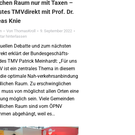
ichen Raum nur mit Taxen –
tes TMVdirekt mit Prof. Dr.
as Knie
in
Von
ThomasKroll
9. September 2022
ar hinterlassen
tuellen Debatte und zum nächsten
ekt erklärt der Bundesgeschäfts-
 des TMV Patrick Meinhardt: „Für uns
V ist ein zentrales Thema in diesem
 die optimale Nah-verkehrsanbindung
dlichen Raum. Zu erschwinglichen
s muss von möglichst allen Orten eine
ung möglich sein. Viele Gemeinden
dlichen Raum sind vom ÖPNV
mmen abgehängt, weil es…