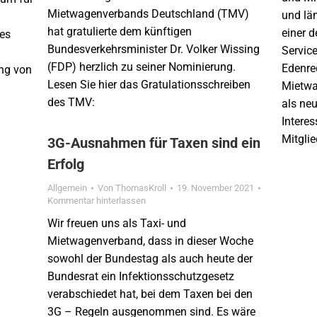
Mietwagenverbands Deutschland (TMV)
und lä
hat gratulierte dem künftigen
einer 
des
Bundesverkehrsminister Dr. Volker Wissing
Service
(FDP) herzlich zu seiner Nominierung.
Edenre
ung von
Lesen Sie hier das Gratulationsschreiben
Mietwa
des TMV:
als ne
Interes
Mitgli
3G-Ausnahmen für Taxen sind ein
Erfolg
Allgemein
Von
ThomasKroll
19. November 2021
Kommentar hinterlassen
Wir freuen uns als Taxi- und
Mietwagenverband, dass in dieser Woche
sowohl der Bundestag als auch heute der
Bundesrat ein Infektionsschutzgesetz
verabschiedet hat, bei dem Taxen bei den
3G – Regeln ausgenommen sind. Es wäre