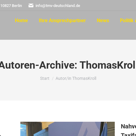
 10827 Berlin
info@tmv-deutschland.de
Home
Ihre Ansprechpartner
News
Politik 
Autoren-Archive:
ThomasKrol
Sie befinden sich hier:
Start
Autor/in ThomasKroll
Nahve
Taxif