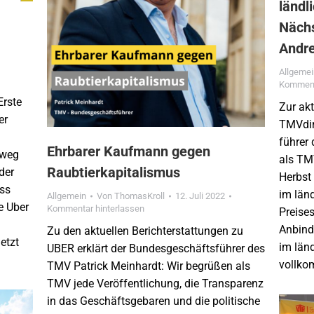
ländl
Nächs
Andre
Allgeme
Komment
Erste
Zur ak
er
TMVdir
führer
Ehrbarer Kaufmann gegen
nweg
als TM
Raubtierkapitalismus
der
Herbst
ass
im län
Allgemein
Von
ThomasKroll
12. Juli 2022
e Uber
Kommentar hinterlassen
Preise
Anbind
Zu den aktuellen Berichterstattungen zu
etzt
im län
UBER erklärt der Bundesgeschäftsführer des
vollko
TMV Patrick Meinhardt: Wir begrüßen als
TMV jede Veröffentlichung, die Transparenz
in das Geschäftsgebaren und die politische