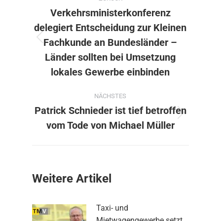
Verkehrsministerkonferenz
delegiert Entscheidung zur Kleinen
Fachkunde an Bundesländer –
Vorheriger
Beitrag:
Länder sollten bei Umsetzung
lokales Gewerbe einbinden
NÄCHSTES
Patrick Schnieder ist tief betroffen
Nächster
vom Tode von Michael Müller
Beitrag:
Weitere Artikel
Taxi- und
Mietwagengewerbe setzt