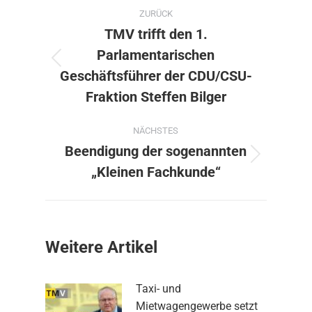
Kommentarnavigation
ZURÜCK
TMV trifft den 1.
Parlamentarischen
Vorheriger
Geschäftsführer der CDU/CSU-
Beitrag:
Fraktion Steffen Bilger
NÄCHSTES
Beendigung der sogenannten
Nächster
„Kleinen Fachkunde“
Beitrag:
Weitere Artikel
Taxi- und
Mietwagengewerbe setzt