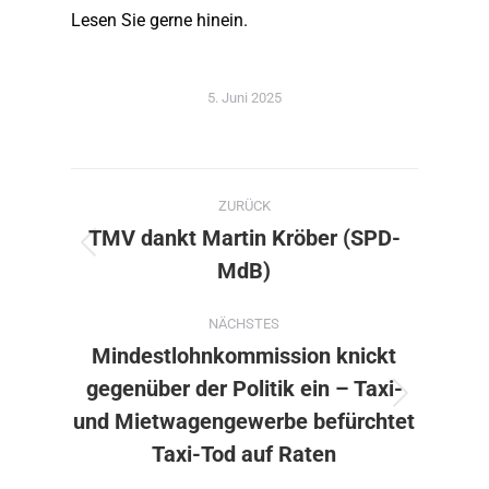
Lesen Sie gerne hinein.
5. Juni 2025
Kommentarnavigation
ZURÜCK
TMV dankt Martin Kröber (SPD-
Vorheriger
MdB)
Beitrag:
NÄCHSTES
Mindestlohnkommission knickt
gegenüber der Politik ein – Taxi-
Nächster
und Mietwagengewerbe befürchtet
Beitrag:
Taxi-Tod auf Raten