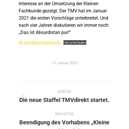
Interesse an der Umsetzung der Kleinen
Fachkunde gezeigt. Der TMV hat im Januar
2021 die ersten Vorschläge unterbreitet. Und
nach vier Jahren diskutieren wir immer noch:
„Das ist Absurdistan pur!“
PE zur Kleinen Fachkunde
Herunterladen
15. Januar 2025
Kommentarnavigation
ZURÜCK
Die neue Staffel TMVdirekt startet.
Vorheriger
Beitrag:
NÄCHSTES
Beendigung des Vorhabens „Kleine
Nächster