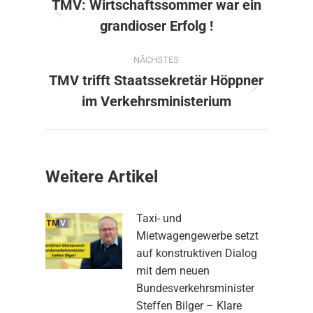
TMV: Wirtschaftssommer war ein
Vorheriger
grandioser Erfolg !
Beitrag:
NÄCHSTES
TMV trifft Staatssekretär Höppner
Nächster
im Verkehrsministerium
Beitrag:
Weitere Artikel
Taxi- und
Mietwagengewerbe setzt
auf konstruktiven Dialog
mit dem neuen
Bundesverkehrsminister
Steffen Bilger – Klare