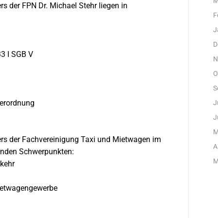
M
 der FPN Dr. Michael Stehr liegen in
F
J
D
33 I SGB V
N
O
S
verordnung
J
J
M
rs der Fachvereinigung Taxi und Mietwagen im
A
genden Schwerpunkten:
M
rkehr
Mietwagengewerbe