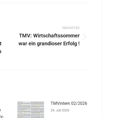
ation
NÄCHSTES
TMV: Wirtschaftssommer
Nächster
t
war ein grandioser Erfolg !
Beitrag:
n
TMVintern 02/2026
e
24. Juli 2026
iven