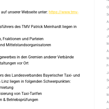
O
 auf unserer Webseite unter:
https://www.tmv-
S
A
ührers des TMV Patrick Meinhardt liegen in
J
J
en, Fraktionen und Parteien
M
und Mittelstandsorganisatoren
A
ngewerbes in den Gremien anderer Verbände
M
taltungen vor Ort
F
J
rs des Landesverbandes Bayerischer Taxi- und
S
 Linz liegen in folgenden Schwerpunkten:
rmietung
J
sierung von Taxi-Tarifen
M
en & Betriebsprüfungen
A