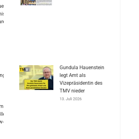
uen
ister
are
Gundula Hauenstein
ungen
legt Amt als
d
Vizepräsidentin des
TMV nieder
13. Juli 2026
emse
llen
w-