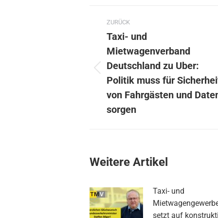
Kommentarnavig
ZURÜCK
Taxi- und
Mietwagenverband
Deutschland zu Uber:
Vorheriger
Politik muss für Sicherhei
Beitrag:
von Fahrgästen und Date
sorgen
Weitere Artikel
Taxi- und
Mietwagengewerb
setzt auf konstrukt