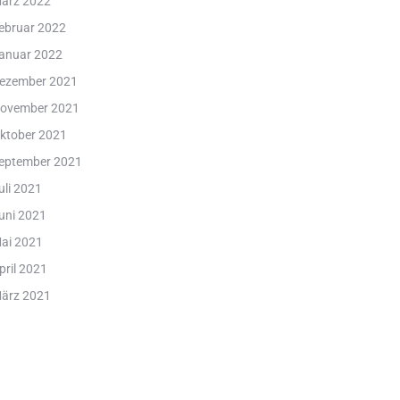
ärz 2022
ebruar 2022
anuar 2022
ezember 2021
ovember 2021
ktober 2021
eptember 2021
uli 2021
uni 2021
ai 2021
pril 2021
ärz 2021