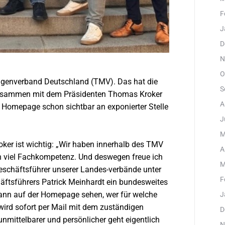
F
J
D
N
O
agenverband Deutschland (TMV). Das hat die
S
zusammen mit dem Präsidenten Thomas Kroker
A
 Homepage schon sichtbar an exponierter Stelle
J
M
er ist wichtig: „Wir haben innerhalb des TMV
A
h viel Fachkompetenz. Und deswegen freue ich
M
Geschäftsführer unserer Landes-verbände unter
F
äftsführers Patrick Meinhardt ein bundesweites
nn auf der Homepage sehen, wer für welche
J
ird sofort per Mail mit dem zuständigen
D
unmittelbarer und persönlicher geht eigentlich
N