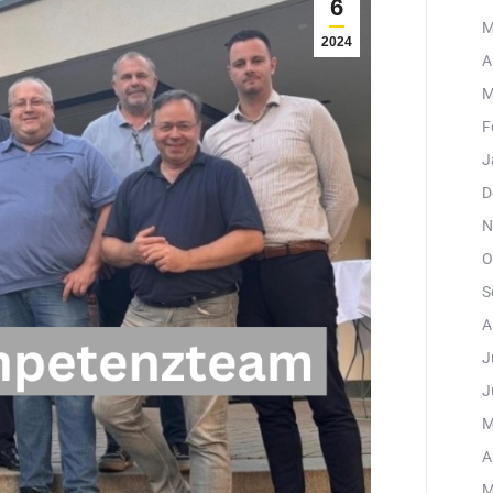
6
M
2024
A
M
F
J
D
N
O
S
A
J
J
M
A
M