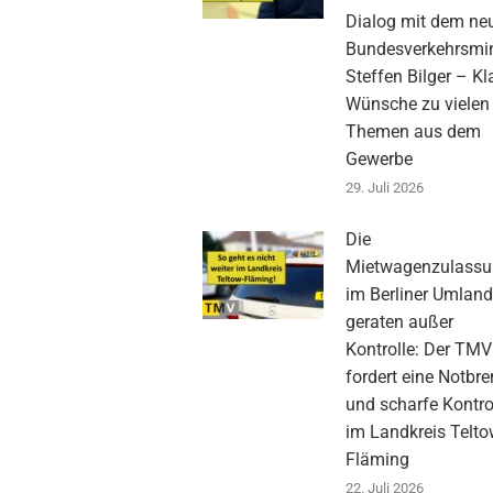
Dialog mit dem ne
Bundesverkehrsmin
Steffen Bilger – Kl
Wünsche zu vielen
Themen aus dem
Gewerbe
29. Juli 2026
Die
Mietwagenzulass
im Berliner Umlan
geraten außer
Kontrolle: Der TMV
fordert eine Notbr
und scharfe Kontro
im Landkreis Telto
Fläming
22. Juli 2026