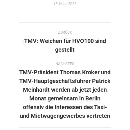
18. März 2024
Kommentarnavigation
ZURÜCK
TMV: Weichen für HVO100 sind
Vorheriger
gestellt
Beitrag:
NÄCHSTES
TMV-Präsident Thomas Kroker und
TMV-Hauptgeschäftsführer Patrick
Meinhardt werden ab jetzt jeden
Nächster
Monat gemeinsam in Berlin
Beitrag:
offensiv die Interessen des Taxi-
und Mietwagengewerbes vertreten