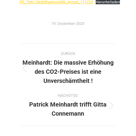
PE_TMV_Mobilitaetspolitik_Ampel_171223
Herunterladen
19. Dezember 2023
Kommentarnavigation
ZURÜCK
Meinhardt: Die massive Erhöhung
des CO2-Preises ist eine
Vorheriger
Beitrag:
Unverschämtheit !
NÄCHSTES
Patrick Meinhardt trifft Gitta
Nächster
Connemann
Beitrag: