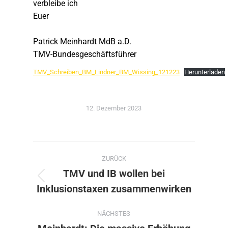
verbleibe ich
Euer
Patrick Meinhardt MdB a.D.
TMV-Bundesgeschäftsführer
TMV_Schreiben_BM_Lindner_BM_Wissing_121223
Herunterladen
12. Dezember 2023
Kommentarnavigation
ZURÜCK
TMV und IB wollen bei
Vorheriger
Inklusionstaxen zusammenwirken
Beitrag:
NÄCHSTES