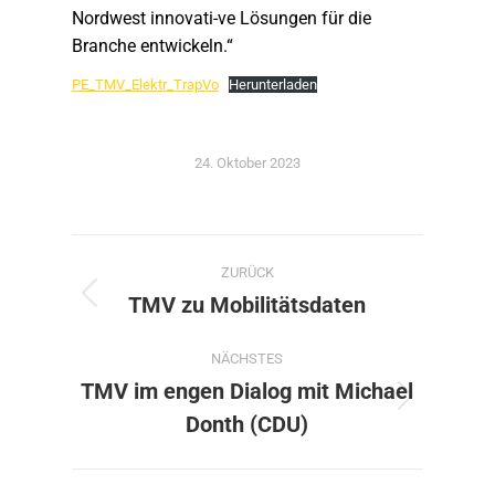
Nordwest innovati-ve Lösungen für die
Branche entwickeln.“
PE_TMV_Elektr_TrapVo
Herunterladen
24. Oktober 2023
Kommentarnavigation
ZURÜCK
TMV zu Mobilitätsdaten
Vorheriger
Beitrag:
NÄCHSTES
TMV im engen Dialog mit Michael
Nächster
Donth (CDU)
Beitrag: