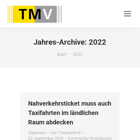
Jahres-Archive:
2022
Sie befinden sich hier:
Start
2022
Nahverkehrsticket muss auch
Taxifahrten im ländlichen
Raum abdecken
Allgemein
Von
ThomasKroll
20. September 2022
Kommentar hinterlassen