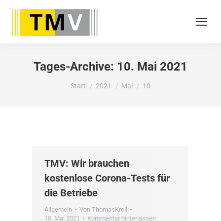
Tages-Archive:
10. Mai 2021
Sie befinden sich hier:
Start
2021
Mai
10
TMV: Wir brauchen
kostenlose Corona-Tests für
die Betriebe
Allgemein
Von
ThomasKroll
10. Mai 2021
Kommentar hinterlassen