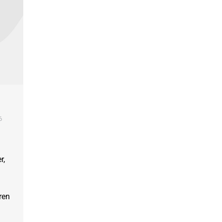
6
r,
ren