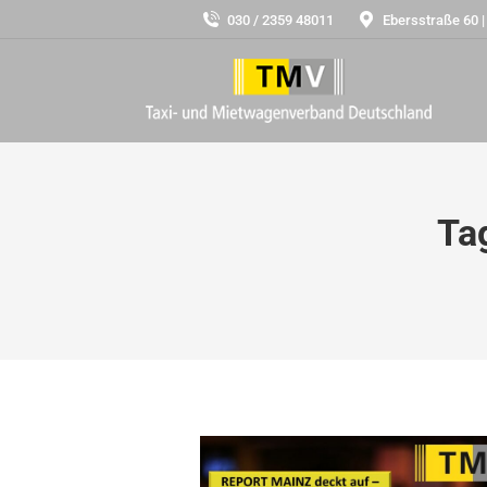
030 / 2359 48011
Ebersstraße 60 |
Ta