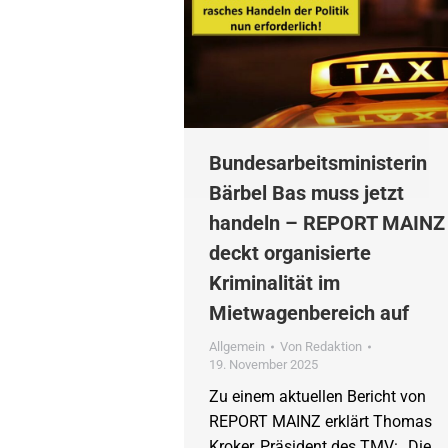
Bundesarbeitsministerin
Bärbel Bas muss jetzt
handeln – REPORT MAINZ
deckt organisierte
Kriminalität im
Mietwagenbereich auf
Allgemein
Von
Redaktion
19. November 2025
Zu einem aktuellen Bericht von
REPORT MAINZ erklärt Thomas
Kroker, Präsident des TMV: „Die