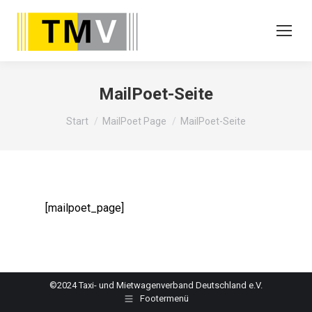
MailPoet-Seite
Sie befinden sich hier:
Start
MailPoet Page
MailPoet-Seite
[mailpoet_page]
©2024 Taxi- und Mietwagenverband Deutschland e.V.
Footermenü